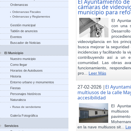
El Ayuntamiento de
Ordenanzas
cámaras de videovigi
municipio para refo
Ordenanzas Fiscales
Ordenanzas y Reglamentos
El Ayunta
Gestión municipal
con una s
Desarrol
Tablón de anuncios
procedien
Eventos
videovigilancia en los princ
Buscador de Noticias
busca mejorar la seguridad 
incidencias y facilitando la 
El Municipio
contribuyendo así a un e
Nuestro municipio
comunidad. Las obras ava
Como llegar
funcionamiento, respondie
Horarios de Autobuses
pro...
Leer Más
Historia
Entorno urbano y monumentos
|
El Ayuntam
27-02-2026
Fiestas
multiusos de la calle May
Personajes históricos
accesibilidad
Naturaleza
El Ayunt
Rutas de senderismo
multiuso
Galería Fotográfica
pavimento
Mohernand
Servicios
en la nave multiusos sit...
Le