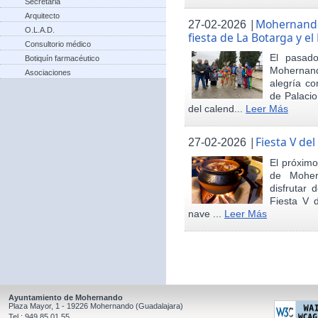
Secretaria
Arquitecto
|
Mohernando 
27-02-2026
O.L.A.D.
fiesta de La Botarga y el
Consultorio médico
El pasad
Botiquín farmacéutico
Mohernand
Asociaciones
alegría co
de Palaci
del calend...
Leer Más
|
Fiesta V de
27-02-2026
El próximo
de Moher
disfrutar 
Fiesta V 
nave ...
Leer Más
Ayuntamiento de Mohernando
Plaza Mayor, 1 - 19226 Mohernando (Guadalajara)
Tel.: 949 85 01 55