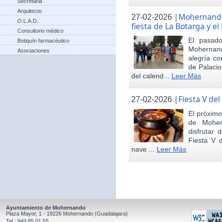
Secretaria
Arquitecto
|
Mohernando 
27-02-2026
O.L.A.D.
fiesta de La Botarga y el
Consultorio médico
El pasad
Botiquín farmacéutico
Mohernand
Asociaciones
alegría co
de Palaci
del calend...
Leer Más
|
Fiesta V de
27-02-2026
El próximo
de Moher
disfrutar 
Fiesta V 
nave ...
Leer Más
Ayuntamiento de Mohernando
Plaza Mayor, 1 - 19226 Mohernando (Guadalajara)
Tel.: 949 85 01 55