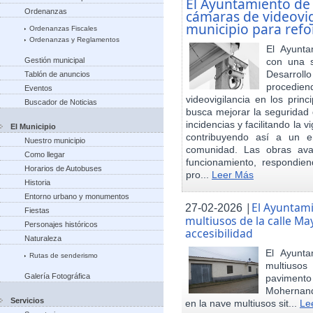
El Ayuntamiento de
Ordenanzas
cámaras de videovigi
municipio para refo
Ordenanzas Fiscales
Ordenanzas y Reglamentos
El Ayunta
Gestión municipal
con una s
Desarrol
Tablón de anuncios
procedien
Eventos
videovigilancia en los princ
Buscador de Noticias
busca mejorar la seguridad 
incidencias y facilitando la 
El Municipio
contribuyendo así a un e
Nuestro municipio
comunidad. Las obras ava
Como llegar
funcionamiento, respondie
Horarios de Autobuses
pro...
Leer Más
Historia
Entorno urbano y monumentos
|
El Ayuntam
27-02-2026
Fiestas
multiusos de la calle May
Personajes históricos
accesibilidad
Naturaleza
El Ayunt
Rutas de senderismo
multiuso
Galería Fotográfica
pavimento
Mohernand
Servicios
en la nave multiusos sit...
Le