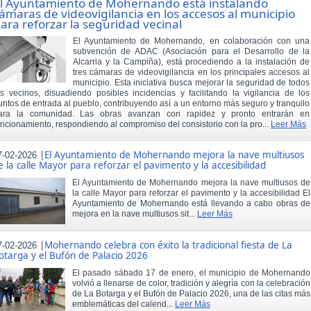
l Ayuntamiento de Mohernando está instalando
ámaras de videovigilancia en los accesos al municipio
ara reforzar la seguridad vecinal
El Ayuntamiento de Mohernando, en colaboración con una
subvención de ADAC (Asociación para el Desarrollo de la
Alcarria y la Campiña), está procediendo a la instalación de
tres cámaras de videovigilancia en los principales accesos al
municipio. Esta iniciativa busca mejorar la seguridad de todos
os vecinos, disuadiendo posibles incidencias y facilitando la vigilancia de los
untos de entrada al pueblo, contribuyendo así a un entorno más seguro y tranquilo
ara la comunidad. Las obras avanzan con rapidez y pronto entrarán en
uncionamiento, respondiendo al compromiso del consistorio con la pro...
Leer Más
|
El Ayuntamiento de Mohernando mejora la nave multiusos
7-02-2026
e la calle Mayor para reforzar el pavimento y la accesibilidad
El Ayuntamiento de Mohernando mejora la nave multiusos de
la calle Mayor para reforzar el pavimento y la accesibilidad El
Ayuntamiento de Mohernando está llevando a cabo obras de
mejora en la nave multiusos sit...
Leer Más
|
Mohernando celebra con éxito la tradicional fiesta de La
7-02-2026
otarga y el Bufón de Palacio 2026
El pasado sábado 17 de enero, el municipio de Mohernando
volvió a llenarse de color, tradición y alegría con la celebración
de La Botarga y el Bufón de Palacio 2026, una de las citas más
emblemáticas del calend...
Leer Más