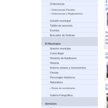
E
c
Ordenanzas
p
Ordenanzas Fiscales
Ordenanzas y Reglamentos
Gestión municipal
Tablón de anuncios
Eventos
l
Buscador de Noticias
p
p
f
El Municipio
Nuestro municipio
Como llegar
2
d
Horarios de Autobuses
Historia
Entorno urbano y monumentos
Fiestas
Personajes históricos
Naturaleza
2
B
Rutas de senderismo
Galería Fotográfica
Servicios