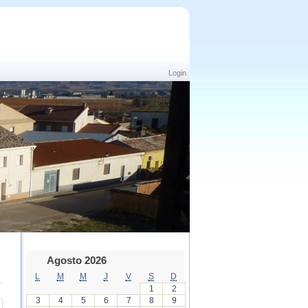
Login
Agosto 2026
L
M
M
J
V
S
D
1
2
3
4
5
6
7
8
9