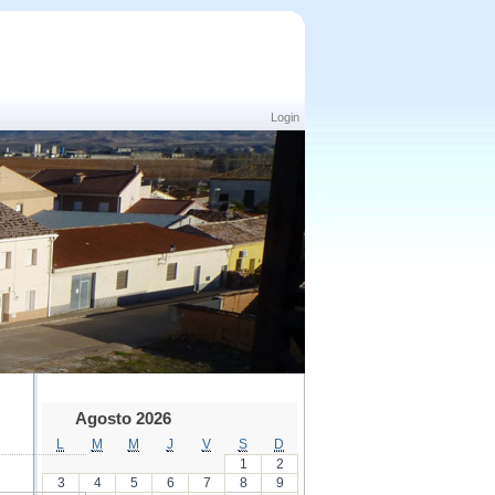
Login
Agosto 2026
L
M
M
J
V
S
D
1
2
3
4
5
6
7
8
9