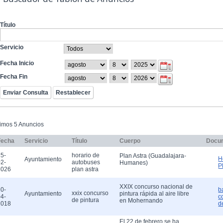
Título
Servicio
Fecha Inicio
Fecha Fin
timos 5 Anuncios
Fecha
Servicio
Título
Cuerpo
Docu
5-
horario de
Plan Astra (Guadalajara-
H
Ayuntamiento
2-
autobuses
Humanes)
P
2026
plan astra
XXIX concurso nacional de
0-
b
xxix concurso
Ayuntamiento
pintura rápida al aire libre
4-
c
de pintura
en Mohernando
2018
d
El 22 de febrero se ha