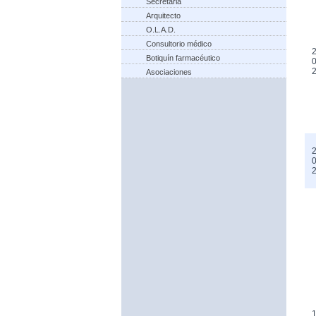
Secretaria
Arquitecto
O.L.A.D.
Consultorio médico
2
Botiquín farmacéutico
0
Asociaciones
2
0
1