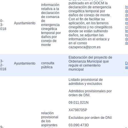
publicado en el DOCM la
información
I
declaración de emergencia
relativa a la
d
cinegética temporal por
declaración
d
daños de conejo de monte.
de comarca
d
Con el fin de facilitar su
0-
de
e
Ayuntamiento
aplicación, en los terreros
3-
emergencia
c
cinegéticos y no cinegéticos
2018
cinegética
t
donde se están sufriendo
temporal por
p
daños, se adjuntan las
daños por
d
información en el enlace y
conejo de
d
en el correo
monte
cazapesca@jccm.es
Elaboración del proyecto de
3-
Ordenanza Municipal que
consulta
D
Ayuntamiento
2-
regule el cementerio
pública
a
2018
municipal
Listado provisional de
admitidos y excluidos
Admitidos provisionales por
orden de DNI.
09.011.021N
X4798705P
relación
provisional
Excluidos por orden de DNI:
de los
aspirantes
03.090.473D
9-