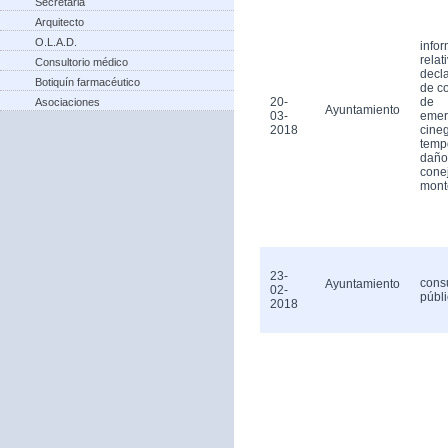
Secretaria
Arquitecto
O.L.A.D.
info
relat
Consultorio médico
decl
Botiquín farmacéutico
de c
20-
de
Asociaciones
Ayuntamiento
03-
emer
2018
cineg
temp
daño
cone
mont
23-
cons
Ayuntamiento
02-
públ
2018