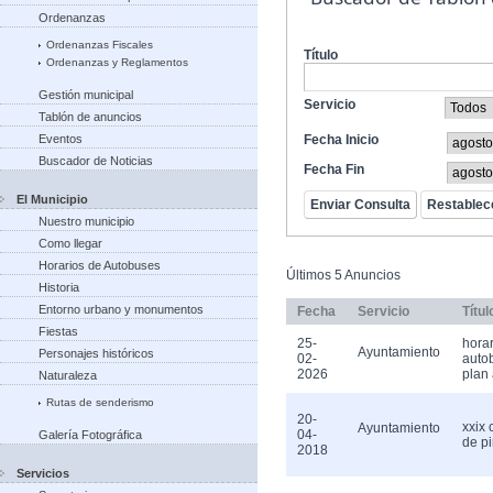
Ordenanzas
Ordenanzas Fiscales
Título
Ordenanzas y Reglamentos
Gestión municipal
Servicio
Tablón de anuncios
Eventos
Fecha Inicio
Buscador de Noticias
Fecha Fin
El Municipio
Nuestro municipio
Como llegar
Horarios de Autobuses
Últimos 5 Anuncios
Historia
Entorno urbano y monumentos
Fecha
Servicio
Títul
Fiestas
25-
horar
Ayuntamiento
Personajes históricos
02-
auto
2026
plan 
Naturaleza
Rutas de senderismo
20-
xxix
Ayuntamiento
04-
Galería Fotográfica
de pi
2018
Servicios