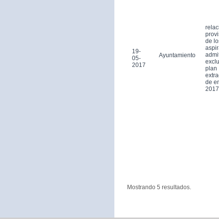
relac
provi
de lo
aspi
19-
admi
Ayuntamiento
05-
exclu
2017
plan
extra
de e
2017
Mostrando 5 resultados.