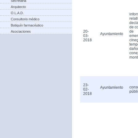
Secretaria
Arquitecto
O.L.A.D.
info
relat
Consultorio médico
decl
Botiquín farmacéutico
de c
20-
de
Asociaciones
Ayuntamiento
03-
emer
2018
cineg
temp
daño
cone
mont
23-
cons
Ayuntamiento
02-
públ
2018