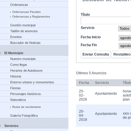
Ordenanzas
Ordenanzas Fiscales
Título
Ordenanzas y Reglamentos
Gestión municipal
Servicio
Tablón de anuncios
Eventos
Fecha Inicio
Buscador de Noticias
Fecha Fin
El Municipio
Nuestro municipio
Como llegar
Horarios de Autobuses
Últimos 5 Anuncios
Historia
Entorno urbano y monumentos
Fecha
Servicio
Títul
Fiestas
25-
horar
Ayuntamiento
Personajes históricos
02-
auto
2026
plan 
Naturaleza
Rutas de senderismo
20-
xxix
Ayuntamiento
04-
Galería Fotográfica
de pi
2018
Servicios