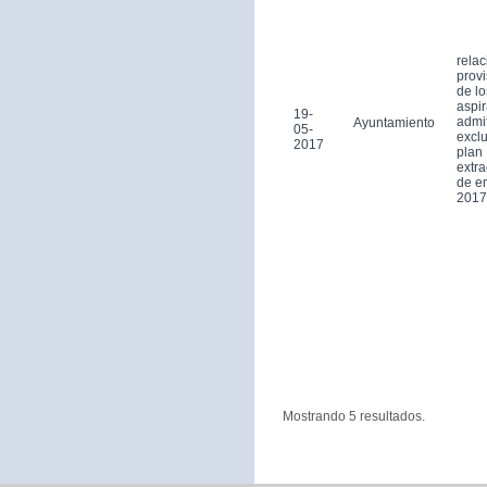
relac
provi
de lo
aspi
19-
admi
Ayuntamiento
05-
exclu
2017
plan
extra
de e
2017
Mostrando 5 resultados.