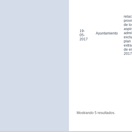
relac
provi
de lo
aspi
19-
admi
Ayuntamiento
05-
exclu
2017
plan
extra
de e
2017
Mostrando 5 resultados.