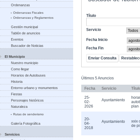
Ordenanzas
Ordenanzas Fiscales
Título
Ordenanzas y Reglamentos
Gestión municipal
Servicio
Tablón de anuncios
Eventos
Fecha Inicio
Buscador de Noticias
Fecha Fin
El Municipio
Nuestro municipio
Como llegar
Horarios de Autobuses
Últimos 5 Anuncios
Historia
Entorno urbano y monumentos
Fecha
Servicio
Títul
Fiestas
25-
horar
Ayuntamiento
Personajes históricos
02-
auto
2026
plan 
Naturaleza
Rutas de senderismo
20-
xxix
Ayuntamiento
04-
Galería Fotográfica
de pi
2018
Servicios