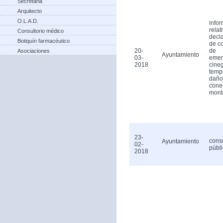
Secretaria
Arquitecto
O.L.A.D.
info
relat
Consultorio médico
decl
Botiquín farmacéutico
de c
20-
de
Asociaciones
Ayuntamiento
03-
emer
2018
cineg
temp
daño
cone
mont
23-
cons
Ayuntamiento
02-
públ
2018