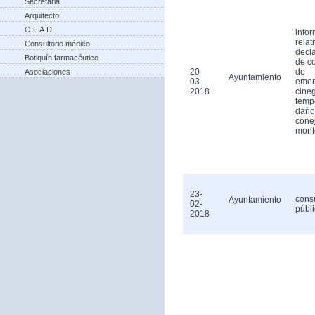
Secretaria
Arquitecto
O.L.A.D.
info
relat
Consultorio médico
decl
Botiquín farmacéutico
de c
20-
de
Asociaciones
Ayuntamiento
03-
emer
2018
cineg
temp
daño
cone
mont
23-
cons
Ayuntamiento
02-
públ
2018