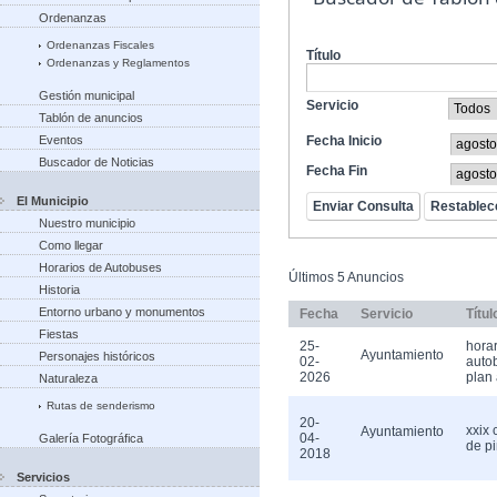
Ordenanzas
Ordenanzas Fiscales
Título
Ordenanzas y Reglamentos
Gestión municipal
Servicio
Tablón de anuncios
Eventos
Fecha Inicio
Buscador de Noticias
Fecha Fin
El Municipio
Nuestro municipio
Como llegar
Horarios de Autobuses
Últimos 5 Anuncios
Historia
Entorno urbano y monumentos
Fecha
Servicio
Títul
Fiestas
25-
horar
Ayuntamiento
Personajes históricos
02-
auto
2026
plan 
Naturaleza
Rutas de senderismo
20-
xxix
Ayuntamiento
04-
Galería Fotográfica
de pi
2018
Servicios