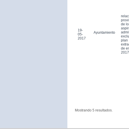
relac
provi
de lo
aspi
19-
admi
Ayuntamiento
05-
exclu
2017
plan
extra
de e
2017
Mostrando 5 resultados.