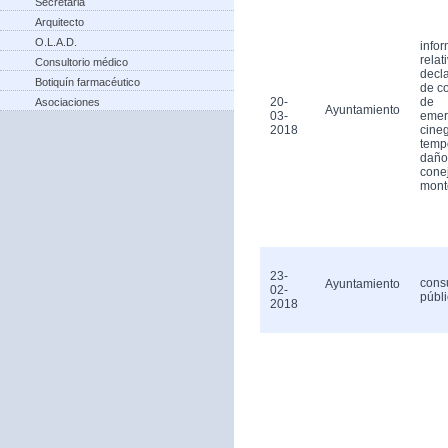
Secretaria
Arquitecto
O.L.A.D.
info
relat
Consultorio médico
decl
Botiquín farmacéutico
de c
20-
de
Asociaciones
Ayuntamiento
03-
emer
2018
cineg
temp
daño
cone
mont
23-
cons
Ayuntamiento
02-
públ
2018