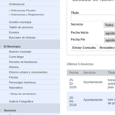
Ordenanzas
Ordenanzas Fiscales
Título
Ordenanzas y Reglamentos
Gestión municipal
Servicio
Tablón de anuncios
Eventos
Fecha Inicio
Buscador de Noticias
Fecha Fin
El Municipio
Nuestro municipio
Como llegar
Horarios de Autobuses
Últimos 5 Anuncios
Historia
Entorno urbano y monumentos
Fecha
Servicio
Títul
Fiestas
25-
horar
Ayuntamiento
Personajes históricos
02-
auto
2026
plan 
Naturaleza
Rutas de senderismo
20-
xxix
Ayuntamiento
04-
Galería Fotográfica
de pi
2018
Servicios