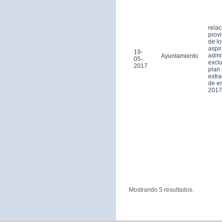
relac
provi
de lo
aspi
19-
admi
Ayuntamiento
05-
exclu
2017
plan
extra
de e
2017
Mostrando 5 resultados.