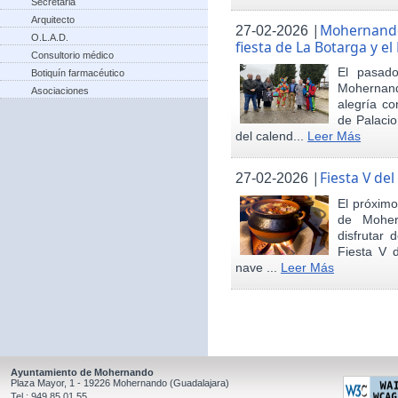
Secretaria
Arquitecto
|
Mohernando 
27-02-2026
O.L.A.D.
fiesta de La Botarga y el
Consultorio médico
El pasad
Botiquín farmacéutico
Mohernand
Asociaciones
alegría co
de Palaci
del calend...
Leer Más
|
Fiesta V de
27-02-2026
El próximo
de Moher
disfrutar 
Fiesta V 
nave ...
Leer Más
Ayuntamiento de Mohernando
Plaza Mayor, 1 - 19226 Mohernando (Guadalajara)
Tel.: 949 85 01 55