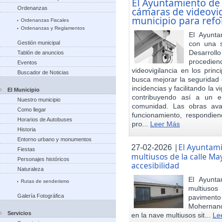
El Ayuntamiento de
Ordenanzas
cámaras de videovigi
municipio para refo
Ordenanzas Fiscales
Ordenanzas y Reglamentos
El Ayunta
Gestión municipal
con una s
Desarrol
Tablón de anuncios
procedien
Eventos
videovigilancia en los princ
Buscador de Noticias
busca mejorar la seguridad 
incidencias y facilitando la 
El Municipio
contribuyendo así a un e
Nuestro municipio
comunidad. Las obras ava
Como llegar
funcionamiento, respondie
Horarios de Autobuses
pro...
Leer Más
Historia
Entorno urbano y monumentos
|
El Ayuntam
27-02-2026
Fiestas
multiusos de la calle May
Personajes históricos
accesibilidad
Naturaleza
El Ayunt
Rutas de senderismo
multiuso
Galería Fotográfica
pavimento
Mohernand
Servicios
en la nave multiusos sit...
Le