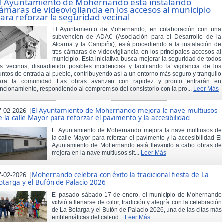
l Ayuntamiento de Mohernando está instalando
ámaras de videovigilancia en los accesos al municipio
ara reforzar la seguridad vecinal
El Ayuntamiento de Mohernando, en colaboración con una
subvención de ADAC (Asociación para el Desarrollo de la
Alcarria y la Campiña), está procediendo a la instalación de
tres cámaras de videovigilancia en los principales accesos al
municipio. Esta iniciativa busca mejorar la seguridad de todos
os vecinos, disuadiendo posibles incidencias y facilitando la vigilancia de los
untos de entrada al pueblo, contribuyendo así a un entorno más seguro y tranquilo
ara la comunidad. Las obras avanzan con rapidez y pronto entrarán en
uncionamiento, respondiendo al compromiso del consistorio con la pro...
Leer Más
|
El Ayuntamiento de Mohernando mejora la nave multiusos
7-02-2026
e la calle Mayor para reforzar el pavimento y la accesibilidad
El Ayuntamiento de Mohernando mejora la nave multiusos de
la calle Mayor para reforzar el pavimento y la accesibilidad El
Ayuntamiento de Mohernando está llevando a cabo obras de
mejora en la nave multiusos sit...
Leer Más
|
Mohernando celebra con éxito la tradicional fiesta de La
7-02-2026
otarga y el Bufón de Palacio 2026
El pasado sábado 17 de enero, el municipio de Mohernando
volvió a llenarse de color, tradición y alegría con la celebración
de La Botarga y el Bufón de Palacio 2026, una de las citas más
emblemáticas del calend...
Leer Más