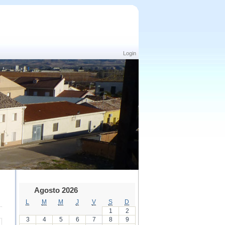
Login
Agosto 2026
L
M
M
J
V
S
D
1
2
3
4
5
6
7
8
9