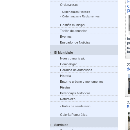
E
c
Ordenanzas
p
Ordenanzas Fiscales
Ordenanzas y Reglamentos
Gestión municipal
Tablón de anuncios
Eventos
l
Buscador de Noticias
p
p
f
El Municipio
Nuestro municipio
Como llegar
2
d
Horarios de Autobuses
Historia
Entorno urbano y monumentos
Fiestas
Personajes históricos
Naturaleza
2
B
Rutas de senderismo
Galería Fotográfica
Servicios