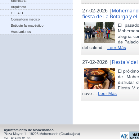
Secretaria
Arquitecto
|
Mohernando 
27-02-2026
O.L.A.D.
fiesta de La Botarga y el
Consultorio médico
El pasad
Botiquín farmacéutico
Mohernand
Asociaciones
alegría co
de Palaci
del calend...
Leer Más
|
Fiesta V de
27-02-2026
El próximo
de Moher
disfrutar 
Fiesta V 
nave ...
Leer Más
Ayuntamiento de Mohernando
Plaza Mayor, 1 - 19226 Mohernando (Guadalajara)
Tel.: 949 85 01 55