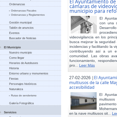
El Ayuntamiento de
Ordenanzas
cámaras de videovigi
municipio para refo
Ordenanzas Fiscales
Ordenanzas y Reglamentos
El Ayunta
Gestión municipal
con una s
Desarrol
Tablón de anuncios
procedien
Eventos
videovigilancia en los princ
Buscador de Noticias
busca mejorar la seguridad 
incidencias y facilitando la 
El Municipio
contribuyendo así a un e
Nuestro municipio
comunidad. Las obras ava
Como llegar
funcionamiento, respondie
Horarios de Autobuses
pro...
Leer Más
Historia
Entorno urbano y monumentos
|
El Ayuntam
27-02-2026
Fiestas
multiusos de la calle May
Personajes históricos
accesibilidad
Naturaleza
El Ayunt
Rutas de senderismo
multiuso
Galería Fotográfica
pavimento
Mohernand
Servicios
en la nave multiusos sit...
Le