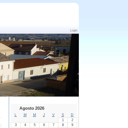
Login
Agosto 2026
L
M
M
J
V
S
D
1
2
3
4
5
6
7
8
9