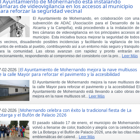
l Ayuntamiento de Mohernando está instalando
ámaras de videovigilancia en los accesos al municipio
ara reforzar la seguridad vecinal
El Ayuntamiento de Mohernando, en colaboración con una
subvención de ADAC (Asociación para el Desarrollo de la
Alcarria y la Campiña), está procediendo a la instalación de
tres cámaras de videovigilancia en los principales accesos al
municipio. Esta iniciativa busca mejorar la seguridad de todos
os vecinos, disuadiendo posibles incidencias y facilitando la vigilancia de los
untos de entrada al pueblo, contribuyendo así a un entorno más seguro y tranquilo
ara la comunidad. Las obras avanzan con rapidez y pronto entrarán en
uncionamiento, respondiendo al compromiso del consistorio con la pro...
Leer Más
|
El Ayuntamiento de Mohernando mejora la nave multiusos
7-02-2026
e la calle Mayor para reforzar el pavimento y la accesibilidad
El Ayuntamiento de Mohernando mejora la nave multiusos de
la calle Mayor para reforzar el pavimento y la accesibilidad El
Ayuntamiento de Mohernando está llevando a cabo obras de
mejora en la nave multiusos sit...
Leer Más
|
Mohernando celebra con éxito la tradicional fiesta de La
7-02-2026
otarga y el Bufón de Palacio 2026
El pasado sábado 17 de enero, el municipio de Mohernando
volvió a llenarse de color, tradición y alegría con la celebración
de La Botarga y el Bufón de Palacio 2026, una de las citas más
emblemáticas del calend...
Leer Más