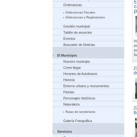
E
c
Ordenanzas
p
Ordenanzas Fiscales
Ordenanzas y Reglamentos
Gestión municipal
Tablón de anuncios
Eventos
l
Buscador de Noticias
p
p
f
El Municipio
Nuestro municipio
Como llegar
2
d
Horarios de Autobuses
Historia
Entorno urbano y monumentos
Fiestas
Personajes históricos
Naturaleza
2
B
Rutas de senderismo
Galería Fotográfica
Servicios