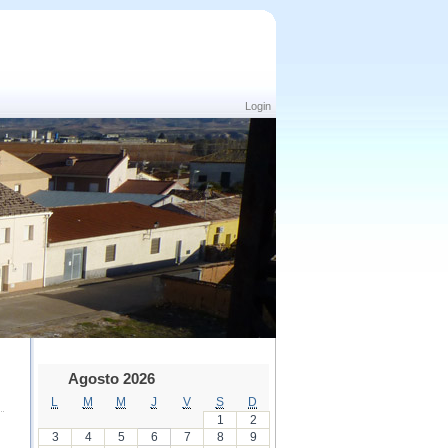
Login
Agosto 2026
L
M
M
J
V
S
D
1
2
3
4
5
6
7
8
9