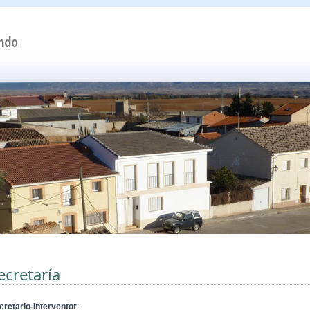
ecretaría
cretario-Interventor
: