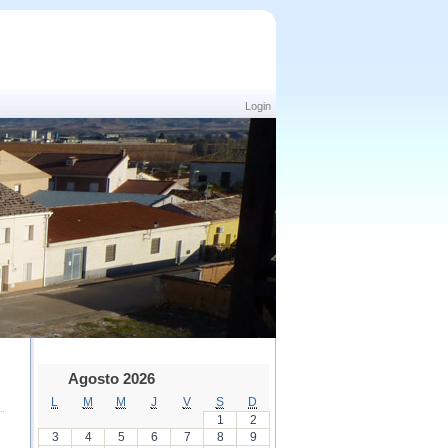
Login
Agosto 2026
L
M
M
J
V
S
D
1
2
3
4
5
6
7
8
9