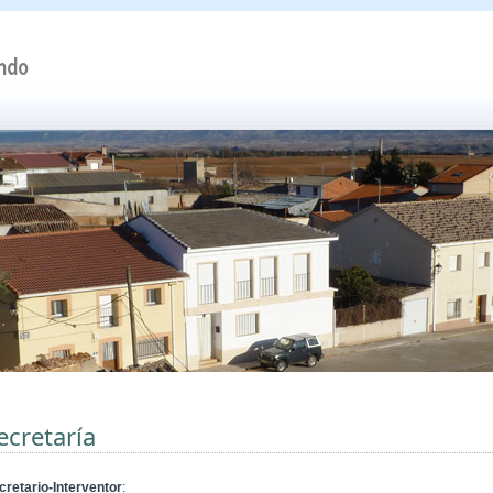
ecretaría
cretario-Interventor
: