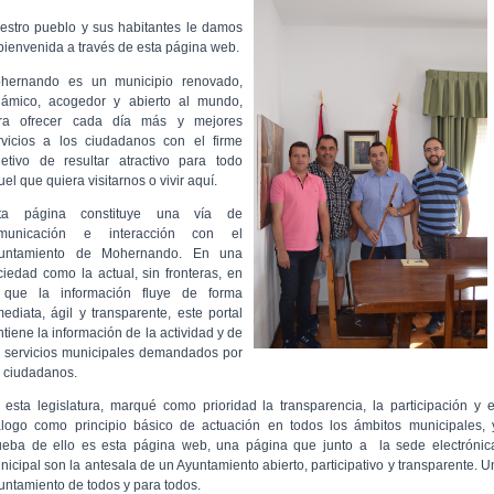
estro pueblo y sus habitantes le damos
 bienvenida a través de esta página web.
hernando es un municipio renovado,
námico, acogedor y abierto al mundo,
ra ofrecer cada día más y mejores
rvicios a los ciudadanos con el firme
jetivo de resultar atractivo para todo
el que quiera visitarnos o vivir aquí.
ta página constituye una vía de
municación e interacción con el
untamiento de Mohernando. En una
ciedad como la actual, sin fronteras, en
 que la información fluye de forma
mediata, ágil y transparente, este portal
ntiene la información de la actividad y de
s servicios municipales demandados por
s ciudadanos.
 esta legislatura, marqué como prioridad la transparencia, la participación y e
álogo como principio básico de actuación en todos los ámbitos municipales, 
ueba de ello es esta página web, una página que junto a la sede electrónic
nicipal son la antesala de un Ayuntamiento abierto, participativo y transparente. U
untamiento de todos y para todos.