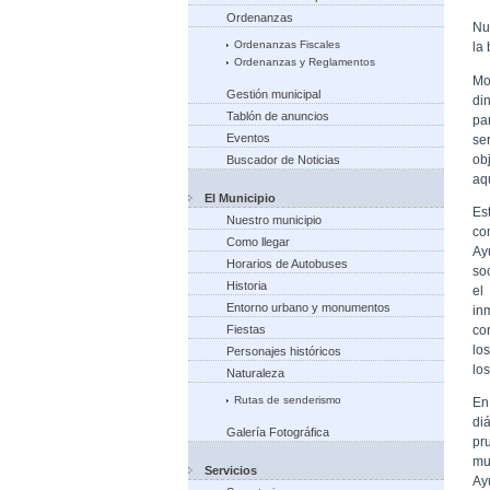
Ordenanzas
Nu
Ordenanzas Fiscales
la
Ordenanzas y Reglamentos
Mo
Gestión municipal
di
Tablón de anuncios
pa
Eventos
se
ob
Buscador de Noticias
aqu
El Municipio
Es
Nuestro municipio
co
Como llegar
Ay
Horarios de Autobuses
so
Historia
el
Entorno urbano y monumentos
in
co
Fiestas
lo
Personajes históricos
lo
Naturaleza
Rutas de senderismo
En
di
Galería Fotográfica
pr
mu
Servicios
Ay