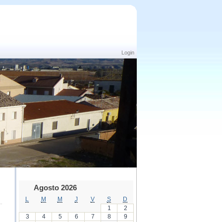
Login
Agosto 2026
L
M
M
J
V
S
D
1
2
3
4
5
6
7
8
9