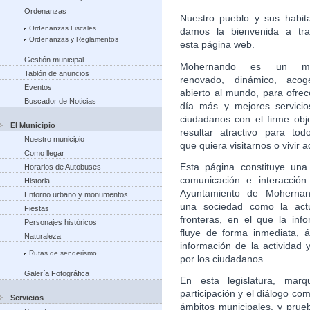
Ordenanzas
Nuestro pueblo y sus habita
Ordenanzas Fiscales
damos la bienvenida a tr
Ordenanzas y Reglamentos
esta página web.
Gestión municipal
Mohernando es un mun
Tablón de anuncios
renovado, dinámico, aco
Eventos
abierto al mundo, para ofre
Buscador de Noticias
día más y mejores servicio
ciudadanos con el firme obj
El Municipio
resultar atractivo para tod
Nuestro municipio
que quiera visitarnos o vivir a
Como llegar
Esta página constituye una
Horarios de Autobuses
comunicación e interacción
Historia
Ayuntamiento de Moherna
Entorno urbano y monumentos
una sociedad como la actu
Fiestas
fronteras, en el que la inf
Personajes históricos
fluye de forma inmediata, ág
Naturaleza
información de la actividad
Rutas de senderismo
por los ciudadanos.
Galería Fotográfica
En esta legislatura, marq
participación y el diálogo co
Servicios
ámbitos municipales, y prue