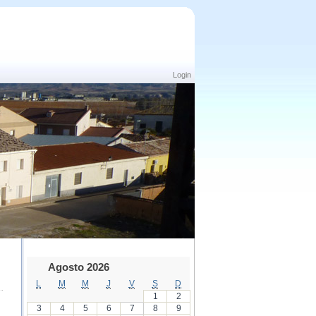
Login
Agosto 2026
L
M
M
J
V
S
D
1
2
3
4
5
6
7
8
9