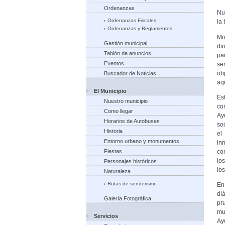
Ordenanzas
Nu
Ordenanzas Fiscales
la
Ordenanzas y Reglamentos
Mo
Gestión municipal
di
Tablón de anuncios
pa
Eventos
se
ob
Buscador de Noticias
aqu
El Municipio
Es
Nuestro municipio
co
Como llegar
Ay
Horarios de Autobuses
so
Historia
el
Entorno urbano y monumentos
in
co
Fiestas
lo
Personajes históricos
lo
Naturaleza
Rutas de senderismo
En
di
Galería Fotográfica
pr
mu
Servicios
Ay