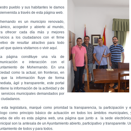
estro pueblo y sus habitantes le damos
 bienvenida a través de esta página web.
hernando es un municipio renovado,
námico, acogedor y abierto al mundo,
ra ofrecer cada día más y mejores
rvicios a los ciudadanos con el firme
jetivo de resultar atractivo para todo
el que quiera visitarnos o vivir aquí.
ta página constituye una vía de
municación e interacción con el
untamiento de Mohernando. En una
ciedad como la actual, sin fronteras, en
 que la información fluye de forma
mediata, ágil y transparente, este portal
ntiene la información de la actividad y de
s servicios municipales demandados por
s ciudadanos.
 esta legislatura, marqué como prioridad la transparencia, la participación y e
álogo como principio básico de actuación en todos los ámbitos municipales, 
ueba de ello es esta página web, una página que junto a la sede electrónic
nicipal son la antesala de un Ayuntamiento abierto, participativo y transparente. U
untamiento de todos y para todos.