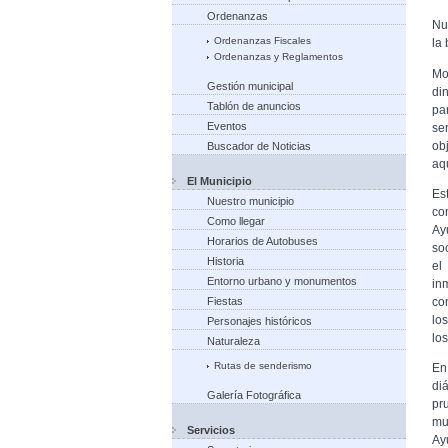
Ordenanzas
Nu
Ordenanzas Fiscales
la
Ordenanzas y Reglamentos
Mo
Gestión municipal
di
Tablón de anuncios
pa
Eventos
se
ob
Buscador de Noticias
aqu
El Municipio
Es
Nuestro municipio
co
Como llegar
Ay
Horarios de Autobuses
so
Historia
el
Entorno urbano y monumentos
in
co
Fiestas
lo
Personajes históricos
lo
Naturaleza
Rutas de senderismo
En
di
Galería Fotográfica
pr
mu
Servicios
Ay