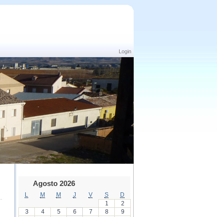
Login
Agosto 2026
L
M
M
J
V
S
D
1
2
3
4
5
6
7
8
9