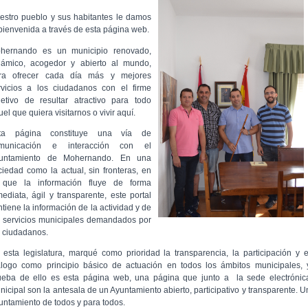
estro pueblo y sus habitantes le damos
 bienvenida a través de esta página web.
hernando es un municipio renovado,
námico, acogedor y abierto al mundo,
ra ofrecer cada día más y mejores
rvicios a los ciudadanos con el firme
jetivo de resultar atractivo para todo
el que quiera visitarnos o vivir aquí.
ta página constituye una vía de
municación e interacción con el
untamiento de Mohernando. En una
ciedad como la actual, sin fronteras, en
 que la información fluye de forma
mediata, ágil y transparente, este portal
ntiene la información de la actividad y de
s servicios municipales demandados por
s ciudadanos.
 esta legislatura, marqué como prioridad la transparencia, la participación y e
álogo como principio básico de actuación en todos los ámbitos municipales, 
ueba de ello es esta página web, una página que junto a la sede electrónic
nicipal son la antesala de un Ayuntamiento abierto, participativo y transparente. U
untamiento de todos y para todos.