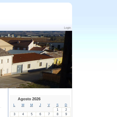
Login
Agosto 2026
L
M
M
J
V
S
D
1
2
3
4
5
6
7
8
9