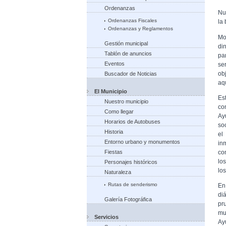
Ordenanzas
Nu
Ordenanzas Fiscales
la
Ordenanzas y Reglamentos
Mo
Gestión municipal
di
Tablón de anuncios
pa
Eventos
se
ob
Buscador de Noticias
aqu
El Municipio
Es
Nuestro municipio
co
Como llegar
Ay
Horarios de Autobuses
so
Historia
el
Entorno urbano y monumentos
in
co
Fiestas
lo
Personajes históricos
lo
Naturaleza
Rutas de senderismo
En
di
Galería Fotográfica
pr
mu
Servicios
Ay