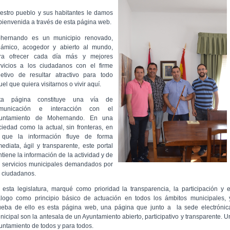
estro pueblo y sus habitantes le damos
 bienvenida a través de esta página web.
hernando es un municipio renovado,
námico, acogedor y abierto al mundo,
ra ofrecer cada día más y mejores
rvicios a los ciudadanos con el firme
jetivo de resultar atractivo para todo
el que quiera visitarnos o vivir aquí.
ta página constituye una vía de
municación e interacción con el
untamiento de Mohernando. En una
ciedad como la actual, sin fronteras, en
 que la información fluye de forma
mediata, ágil y transparente, este portal
ntiene la información de la actividad y de
s servicios municipales demandados por
s ciudadanos.
 esta legislatura, marqué como prioridad la transparencia, la participación y e
álogo como principio básico de actuación en todos los ámbitos municipales, 
ueba de ello es esta página web, una página que junto a la sede electrónic
nicipal son la antesala de un Ayuntamiento abierto, participativo y transparente. U
untamiento de todos y para todos.