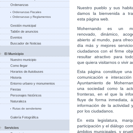
Ordenanzas
Nuestro pueblo y sus habita
Ordenanzas Fiscales
damos la bienvenida a tr
Ordenanzas y Reglamentos
esta página web.
Gestión municipal
Mohernando es un mun
Tablón de anuncios
renovado, dinámico, aco
Eventos
abierto al mundo, para ofre
Buscador de Noticias
día más y mejores servicio
ciudadanos con el firme obj
El Municipio
resultar atractivo para tod
Nuestro municipio
que quiera visitarnos o vivir a
Como llegar
Esta página constituye una
Horarios de Autobuses
comunicación e interacción
Historia
Ayuntamiento de Moherna
Entorno urbano y monumentos
una sociedad como la actu
Fiestas
fronteras, en el que la inf
Personajes históricos
fluye de forma inmediata, ág
Naturaleza
información de la actividad
Rutas de senderismo
por los ciudadanos.
Galería Fotográfica
En esta legislatura, marq
participación y el diálogo co
Servicios
ámbitos municipales, y prue