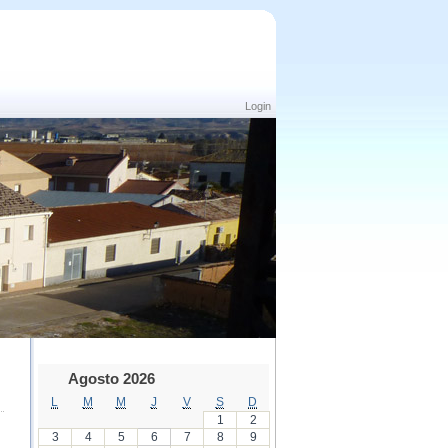
Login
Agosto 2026
L
M
M
J
V
S
D
1
2
3
4
5
6
7
8
9