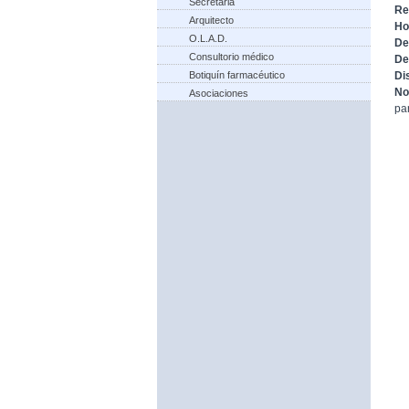
Secretaria
Re
Arquitecto
Ho
O.L.A.D.
De
Consultorio médico
De
Botiquín farmacéutico
Di
No
Asociaciones
pa