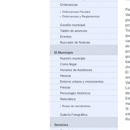
Ordenanzas
Pa
Ordenanzas Fiscales
Va
Ordenanzas y Reglamentos
pi
Gestión municipal
pr
Tr
Tablón de anuncios
qu
Eventos
ca
Buscador de Noticias
de
pr
El Municipio
gr
Nuestro municipio
ba
Como llegar
ch
Horarios de Autobuses
El
Historia
re
Entorno urbano y monumentos
Va
Fiestas
La
de
Personajes históricos
Es
Naturaleza
ma
Rutas de senderismo
Si
es
Galería Fotográfica
Ro
Servicios