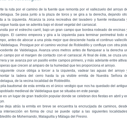
rte la ruta por el camino de la fuente que remonta por el vallezuelo del arroyo d
ldelagua. Se pasa junto a la plaza de toros y se gira a la derecha, dejando otr
sta a la izquierda. Alcanza la zona recreativa del lavadero y fuente restaurada 
osigue hasta que se adentra bajo el dosel vegetal del carrascal.
ansita por el estrecho carril, bajo un gran campo que bordea rodeado de encinas 
ejigos. El camino empeora y gira a la izquierda para terminar perimetral todo e
mpo, antes de abocar a una pista mejor que desciende hasta el continuo vallecill
 Valdelagua. Prosigue por el camino vecinal de Robledillo y confluye con otra pist
ocedente de Valdelagua. Avanza unos metros antes de flanquear a la derecha u
an campo por el margen de contacto con el carrascal. Al final de éste, se cruza un
rrera y se avanza por un pasillo entre campos primero, y más adelante entre altiva
operas que crecen al amparo de la humedad que les proporciona el arroyo.
 siguiente cruce obliga a torcer a la izquierda, vadear las aguas del arroyo 
montar la ladera del cerro hasta la ya visible ermita de Nuestra Señora d
ldelagua, de la vecina localidad de Robledillo.
 pila bautismal de esta ermita es el único vestigio que nos ha quedado del antigu
spoblado medieval de Valdelagua que se situaba en este paraje.
te es un lugar de gran tradición popular donde se celebran dos fiestas en abril y e
yo.
 se deja atrás la ermita en breve se encuentra la encrucijada de caminos, desd
ta intersección en forma de cruz se puede optar a las siguientes localidades
bledillo de Mohernando, Malaguilla y Málaga del Fresno.