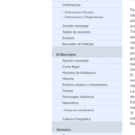
Ordenanzas
Pa
Ordenanzas Fiscales
Va
Ordenanzas y Reglamentos
pi
Gestión municipal
pr
Tr
Tablón de anuncios
qu
Eventos
ca
Buscador de Noticias
de
pr
El Municipio
gr
Nuestro municipio
ba
Como llegar
ch
Horarios de Autobuses
El
Historia
re
Entorno urbano y monumentos
Va
Fiestas
La
de
Personajes históricos
Es
Naturaleza
ma
Rutas de senderismo
Si
es
Galería Fotográfica
Ro
Servicios