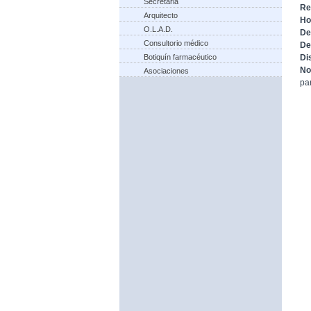
Secretaria
Re
Arquitecto
Ho
O.L.A.D.
De
Consultorio médico
De
Botiquín farmacéutico
Di
No
Asociaciones
pa