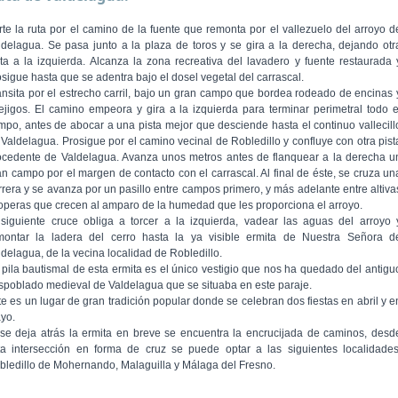
rte la ruta por el camino de la fuente que remonta por el vallezuelo del arroyo d
ldelagua. Se pasa junto a la plaza de toros y se gira a la derecha, dejando otr
sta a la izquierda. Alcanza la zona recreativa del lavadero y fuente restaurada 
osigue hasta que se adentra bajo el dosel vegetal del carrascal.
ansita por el estrecho carril, bajo un gran campo que bordea rodeado de encinas 
ejigos. El camino empeora y gira a la izquierda para terminar perimetral todo e
mpo, antes de abocar a una pista mejor que desciende hasta el continuo vallecill
 Valdelagua. Prosigue por el camino vecinal de Robledillo y confluye con otra pist
ocedente de Valdelagua. Avanza unos metros antes de flanquear a la derecha u
an campo por el margen de contacto con el carrascal. Al final de éste, se cruza un
rrera y se avanza por un pasillo entre campos primero, y más adelante entre altiva
operas que crecen al amparo de la humedad que les proporciona el arroyo.
 siguiente cruce obliga a torcer a la izquierda, vadear las aguas del arroyo 
montar la ladera del cerro hasta la ya visible ermita de Nuestra Señora d
ldelagua, de la vecina localidad de Robledillo.
 pila bautismal de esta ermita es el único vestigio que nos ha quedado del antigu
spoblado medieval de Valdelagua que se situaba en este paraje.
te es un lugar de gran tradición popular donde se celebran dos fiestas en abril y e
yo.
 se deja atrás la ermita en breve se encuentra la encrucijada de caminos, desd
ta intersección en forma de cruz se puede optar a las siguientes localidades
bledillo de Mohernando, Malaguilla y Málaga del Fresno.