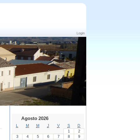
Login
Agosto 2026
L
M
M
J
V
S
D
1
2
3
4
5
6
7
8
9