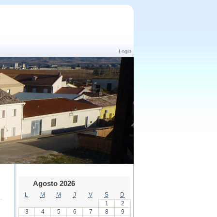
Login
Agosto 2026
L
M
M
J
V
S
D
1
2
3
4
5
6
7
8
9