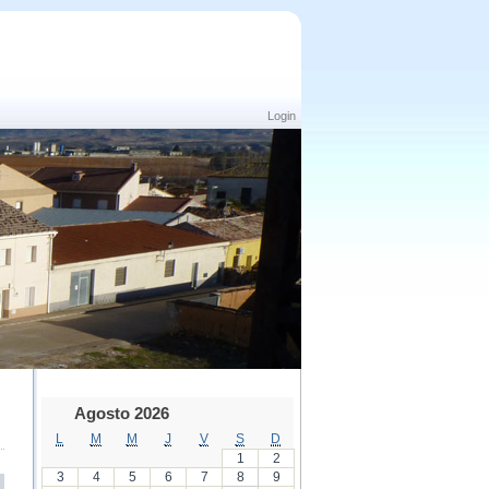
Login
Agosto 2026
L
M
M
J
V
S
D
1
2
3
4
5
6
7
8
9