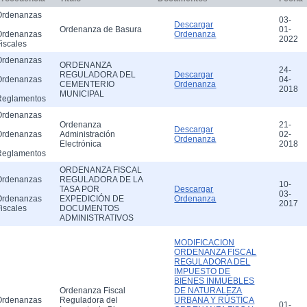
Ordenanzas
03-
Descargar
Ordenanza de Basura
01-
Ordenanzas
Ordenanza
2022
iscales
Ordenanzas
ORDENANZA
24-
REGULADORA DEL
Descargar
Ordenanzas
04-
CEMENTERIO
Ordenanza
2018
MUNICIPAL
Reglamentos
Ordenanzas
Ordenanza
21-
Descargar
Ordenanzas
Administración
02-
Ordenanza
Electrónica
2018
Reglamentos
ORDENANZA FISCAL
Ordenanzas
REGULADORA DE LA
10-
TASA POR
Descargar
03-
Ordenanzas
EXPEDICIÓN DE
Ordenanza
2017
iscales
DOCUMENTOS
ADMINISTRATIVOS
MODIFICACION
ORDENANZA FISCAL
REGULADORA DEL
IMPUESTO DE
BIENES INMUEBLES
Ordenanza Fiscal
DE NATURALEZA
Ordenanzas
Reguladora del
URBANA Y RÚSTICA
01-