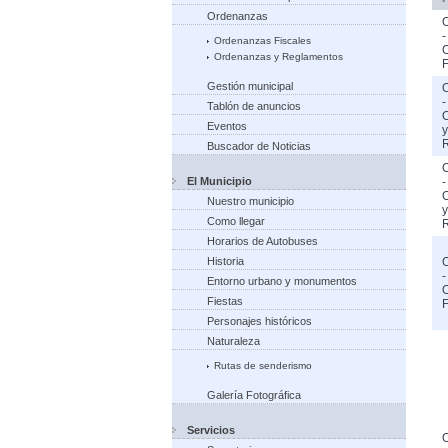
Ordenanzas
-
Ordenanzas Fiscales
Ordenanzas y Reglamentos
F
Gestión municipal
-
Tablón de anuncios
Eventos
y
Buscador de Noticias
El Municipio
-
Nuestro municipio
y
Como llegar
Horarios de Autobuses
Historia
-
Entorno urbano y monumentos
Fiestas
F
Personajes históricos
Naturaleza
Rutas de senderismo
Galería Fotográfica
Servicios