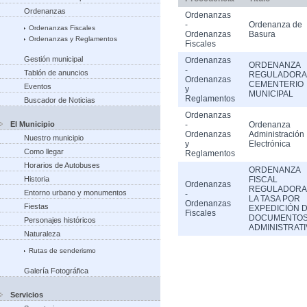
Ordenanzas
Ordenanzas
-
Ordenanza de
Ordenanzas Fiscales
Ordenanzas
Basura
Ordenanzas y Reglamentos
Fiscales
Gestión municipal
Ordenanzas
ORDENANZA
-
Tablón de anuncios
REGULADORA
Ordenanzas
CEMENTERIO
Eventos
y
MUNICIPAL
Reglamentos
Buscador de Noticias
Ordenanzas
El Municipio
-
Ordenanza
Ordenanzas
Administración
Nuestro municipio
y
Electrónica
Como llegar
Reglamentos
Horarios de Autobuses
ORDENANZA
Historia
FISCAL
Ordenanzas
REGULADORA
Entorno urbano y monumentos
-
LA TASA POR
Ordenanzas
Fiestas
EXPEDICIÓN 
Fiscales
DOCUMENTO
Personajes históricos
ADMINISTRAT
Naturaleza
Rutas de senderismo
Galería Fotográfica
Servicios