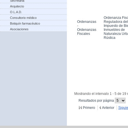
Secretaria
Arquitecto
O.L.A.D.
Ordenanza Fisc
Consultorio médico
Ordenanzas
Reguladora del
Botiquín farmacéutico
-
Impuesto de Bi
Asociaciones
Ordenanzas
Inmuebles de
Fiscales
Naturaleza Urb
Rústica
Mostrando el intervalo 1 - 5 de 19 
(Cambiar
Resultados por página
recargue
Primero
Anterior
Sigui