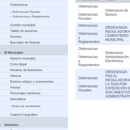
Ordenanzas
Ordenanzas
-
Ordenanza de
Ordenanzas Fiscales
Ordenanzas
Basura
Ordenanzas y Reglamentos
Fiscales
Gestión municipal
Ordenanzas
ORDENANZA
-
Tablón de anuncios
REGULADORA
Ordenanzas
CEMENTERIO
Eventos
y
MUNICIPAL
Reglamentos
Buscador de Noticias
Ordenanzas
El Municipio
-
Ordenanza
Ordenanzas
Administración
Nuestro municipio
y
Electrónica
Como llegar
Reglamentos
Horarios de Autobuses
ORDENANZA
Historia
FISCAL
Ordenanzas
REGULADORA
Entorno urbano y monumentos
-
LA TASA POR
Ordenanzas
Fiestas
EXPEDICIÓN 
Fiscales
DOCUMENTO
Personajes históricos
ADMINISTRAT
Naturaleza
Rutas de senderismo
Galería Fotográfica
Servicios