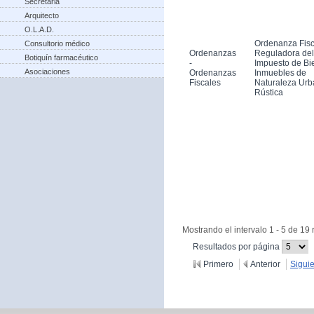
Secretaria
Arquitecto
O.L.A.D.
Ordenanza Fisc
Consultorio médico
Ordenanzas
Reguladora del
Botiquín farmacéutico
-
Impuesto de Bi
Asociaciones
Ordenanzas
Inmuebles de
Fiscales
Naturaleza Urb
Rústica
Mostrando el intervalo 1 - 5 de 19 
(Cambiar
Resultados por página
recargue
Primero
Anterior
Sigui