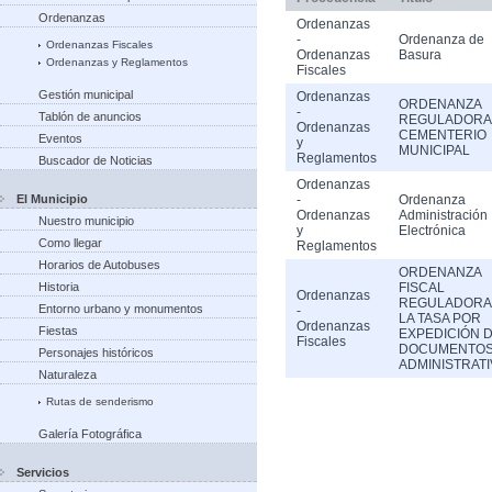
Ordenanzas
Ordenanzas
-
Ordenanza de
Ordenanzas Fiscales
Ordenanzas
Basura
Ordenanzas y Reglamentos
Fiscales
Gestión municipal
Ordenanzas
ORDENANZA
-
Tablón de anuncios
REGULADORA
Ordenanzas
CEMENTERIO
Eventos
y
MUNICIPAL
Reglamentos
Buscador de Noticias
Ordenanzas
El Municipio
-
Ordenanza
Ordenanzas
Administración
Nuestro municipio
y
Electrónica
Como llegar
Reglamentos
Horarios de Autobuses
ORDENANZA
Historia
FISCAL
Ordenanzas
REGULADORA
Entorno urbano y monumentos
-
LA TASA POR
Ordenanzas
Fiestas
EXPEDICIÓN 
Fiscales
DOCUMENTO
Personajes históricos
ADMINISTRAT
Naturaleza
Rutas de senderismo
Galería Fotográfica
Servicios