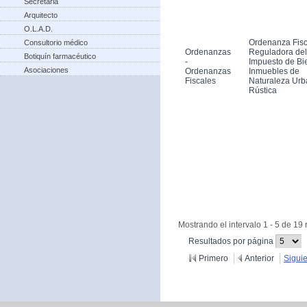
Secretaria
Arquitecto
O.L.A.D.
Ordenanza Fisc
Consultorio médico
Ordenanzas
Reguladora del
Botiquín farmacéutico
-
Impuesto de Bi
Asociaciones
Ordenanzas
Inmuebles de
Fiscales
Naturaleza Urb
Rústica
Mostrando el intervalo 1 - 5 de 19 
(Cambiar
Resultados por página
recargue
Primero
Anterior
Sigui