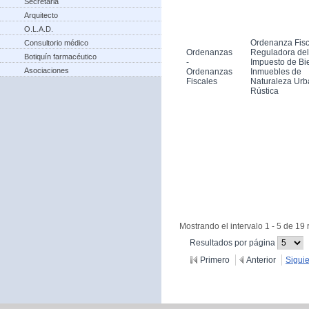
Secretaria
Arquitecto
O.L.A.D.
Ordenanza Fisc
Consultorio médico
Ordenanzas
Reguladora del
Botiquín farmacéutico
-
Impuesto de Bi
Asociaciones
Ordenanzas
Inmuebles de
Fiscales
Naturaleza Urb
Rústica
Mostrando el intervalo 1 - 5 de 19 
(Cambiar
Resultados por página
recargue
Primero
Anterior
Sigui