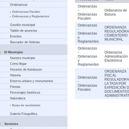
Ordenanzas
Ordenanzas
-
Ordenanza de
Ordenanzas Fiscales
Ordenanzas
Basura
Ordenanzas y Reglamentos
Fiscales
Gestión municipal
Ordenanzas
ORDENANZA
-
Tablón de anuncios
REGULADORA
Ordenanzas
CEMENTERIO
Eventos
y
MUNICIPAL
Reglamentos
Buscador de Noticias
Ordenanzas
El Municipio
-
Ordenanza
Ordenanzas
Administración
Nuestro municipio
y
Electrónica
Como llegar
Reglamentos
Horarios de Autobuses
ORDENANZA
Historia
FISCAL
Ordenanzas
REGULADORA
Entorno urbano y monumentos
-
LA TASA POR
Ordenanzas
Fiestas
EXPEDICIÓN 
Fiscales
DOCUMENTO
Personajes históricos
ADMINISTRAT
Naturaleza
Rutas de senderismo
Galería Fotográfica
Servicios