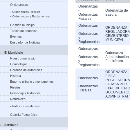
Ordenanzas
Ordenanzas
-
Ordenanza de
Ordenanzas Fiscales
Ordenanzas
Basura
Ordenanzas y Reglamentos
Fiscales
Gestión municipal
Ordenanzas
ORDENANZA
-
Tablón de anuncios
REGULADORA
Ordenanzas
CEMENTERIO
Eventos
y
MUNICIPAL
Reglamentos
Buscador de Noticias
Ordenanzas
El Municipio
-
Ordenanza
Ordenanzas
Administración
Nuestro municipio
y
Electrónica
Como llegar
Reglamentos
Horarios de Autobuses
ORDENANZA
Historia
FISCAL
Ordenanzas
REGULADORA
Entorno urbano y monumentos
-
LA TASA POR
Ordenanzas
Fiestas
EXPEDICIÓN 
Fiscales
DOCUMENTO
Personajes históricos
ADMINISTRAT
Naturaleza
Rutas de senderismo
Galería Fotográfica
Servicios