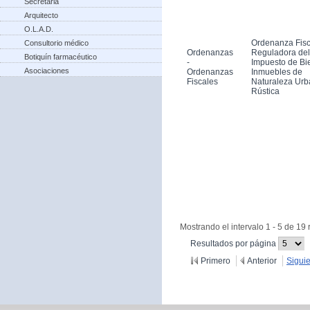
Secretaria
Arquitecto
O.L.A.D.
Ordenanza Fisc
Consultorio médico
Ordenanzas
Reguladora del
Botiquín farmacéutico
-
Impuesto de Bi
Asociaciones
Ordenanzas
Inmuebles de
Fiscales
Naturaleza Urb
Rústica
Mostrando el intervalo 1 - 5 de 19 
(Cambiar
Resultados por página
recargue
Primero
Anterior
Sigui