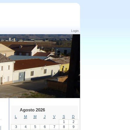
Login
Agosto 2026
L
M
M
J
V
S
D
1
2
3
4
5
6
7
8
9