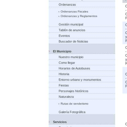
Ordenanzas
-
Ordenanzas Fiscales
Ordenanzas y Reglamentos
F
Gestión municipal
-
Tablón de anuncios
Eventos
y
Buscador de Noticias
El Municipio
-
Nuestro municipio
y
Como llegar
Horarios de Autobuses
Historia
-
Entorno urbano y monumentos
Fiestas
F
Personajes históricos
Naturaleza
Rutas de senderismo
Galería Fotográfica
Servicios