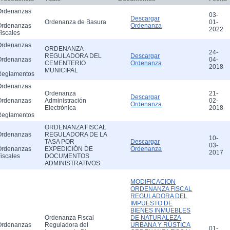
Ordenanzas
03-
Descargar
Ordenanza de Basura
01-
Ordenanzas
Ordenanza
2022
iscales
Ordenanzas
ORDENANZA
24-
REGULADORA DEL
Descargar
Ordenanzas
04-
CEMENTERIO
Ordenanza
2018
MUNICIPAL
Reglamentos
Ordenanzas
Ordenanza
21-
Descargar
Ordenanzas
Administración
02-
Ordenanza
Electrónica
2018
Reglamentos
ORDENANZA FISCAL
Ordenanzas
REGULADORA DE LA
10-
TASA POR
Descargar
03-
Ordenanzas
EXPEDICIÓN DE
Ordenanza
2017
iscales
DOCUMENTOS
ADMINISTRATIVOS
MODIFICACION
ORDENANZA FISCAL
REGULADORA DEL
IMPUESTO DE
BIENES INMUEBLES
Ordenanza Fiscal
DE NATURALEZA
Ordenanzas
Reguladora del
URBANA Y RÚSTICA
01-