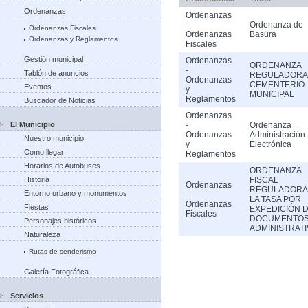
Ordenanzas
Ordenanzas
-
Ordenanza de
Ordenanzas Fiscales
Ordenanzas
Basura
Ordenanzas y Reglamentos
Fiscales
Gestión municipal
Ordenanzas
ORDENANZA
-
Tablón de anuncios
REGULADORA
Ordenanzas
CEMENTERIO
Eventos
y
MUNICIPAL
Reglamentos
Buscador de Noticias
Ordenanzas
El Municipio
-
Ordenanza
Ordenanzas
Administración
Nuestro municipio
y
Electrónica
Como llegar
Reglamentos
Horarios de Autobuses
ORDENANZA
Historia
FISCAL
Ordenanzas
REGULADORA
Entorno urbano y monumentos
-
LA TASA POR
Ordenanzas
Fiestas
EXPEDICIÓN 
Fiscales
DOCUMENTO
Personajes históricos
ADMINISTRAT
Naturaleza
Rutas de senderismo
Galería Fotográfica
Servicios