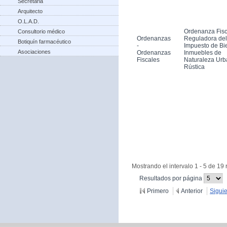
Secretaria
Arquitecto
O.L.A.D.
Ordenanza Fisc
Consultorio médico
Ordenanzas
Reguladora del
Botiquín farmacéutico
-
Impuesto de Bi
Asociaciones
Ordenanzas
Inmuebles de
Fiscales
Naturaleza Urb
Rústica
Mostrando el intervalo 1 - 5 de 19 
(Cambiar
Resultados por página
recargue
Primero
Anterior
Sigui