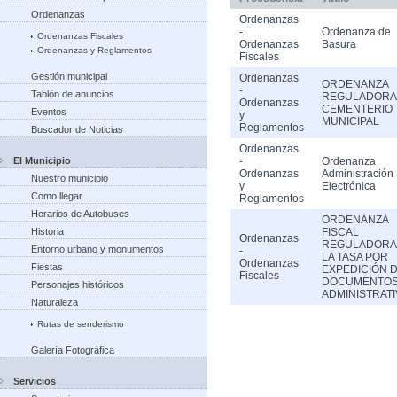
Ordenanzas
Ordenanzas
-
Ordenanza de
Ordenanzas Fiscales
Ordenanzas
Basura
Ordenanzas y Reglamentos
Fiscales
Gestión municipal
Ordenanzas
ORDENANZA
-
Tablón de anuncios
REGULADORA
Ordenanzas
CEMENTERIO
Eventos
y
MUNICIPAL
Reglamentos
Buscador de Noticias
Ordenanzas
El Municipio
-
Ordenanza
Ordenanzas
Administración
Nuestro municipio
y
Electrónica
Como llegar
Reglamentos
Horarios de Autobuses
ORDENANZA
Historia
FISCAL
Ordenanzas
REGULADORA
Entorno urbano y monumentos
-
LA TASA POR
Ordenanzas
Fiestas
EXPEDICIÓN 
Fiscales
DOCUMENTO
Personajes históricos
ADMINISTRAT
Naturaleza
Rutas de senderismo
Galería Fotográfica
Servicios