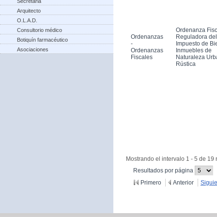
Secretaria
Arquitecto
O.L.A.D.
Ordenanza Fisc
Consultorio médico
Ordenanzas
Reguladora del
Botiquín farmacéutico
-
Impuesto de Bi
Asociaciones
Ordenanzas
Inmuebles de
Fiscales
Naturaleza Urb
Rústica
Mostrando el intervalo 1 - 5 de 19 
(Cambiar
Resultados por página
recargue
Primero
Anterior
Sigui