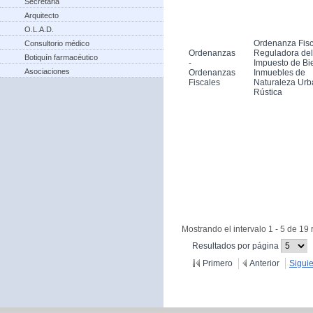
Secretaria
Arquitecto
O.L.A.D.
Ordenanza Fisc
Consultorio médico
Ordenanzas
Reguladora del
Botiquín farmacéutico
-
Impuesto de Bi
Asociaciones
Ordenanzas
Inmuebles de
Fiscales
Naturaleza Urb
Rústica
Mostrando el intervalo 1 - 5 de 19 
(Cambiar
Resultados por página
recargue
Primero
Anterior
Sigui