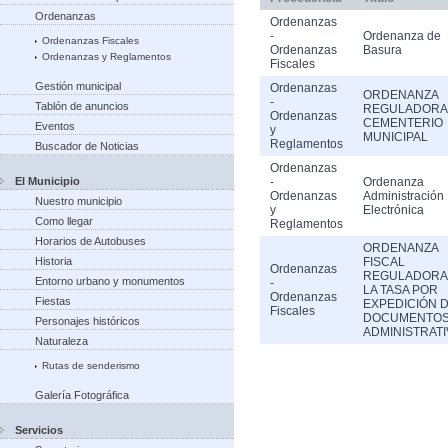
Ordenanzas
Ordenanzas
-
Ordenanza de
Ordenanzas Fiscales
Ordenanzas
Basura
Ordenanzas y Reglamentos
Fiscales
Gestión municipal
Ordenanzas
ORDENANZA
-
Tablón de anuncios
REGULADORA
Ordenanzas
CEMENTERIO
Eventos
y
MUNICIPAL
Reglamentos
Buscador de Noticias
Ordenanzas
El Municipio
-
Ordenanza
Ordenanzas
Administración
Nuestro municipio
y
Electrónica
Como llegar
Reglamentos
Horarios de Autobuses
ORDENANZA
Historia
FISCAL
Ordenanzas
REGULADORA
Entorno urbano y monumentos
-
LA TASA POR
Ordenanzas
Fiestas
EXPEDICIÓN 
Fiscales
DOCUMENTO
Personajes históricos
ADMINISTRAT
Naturaleza
Rutas de senderismo
Galería Fotográfica
Servicios