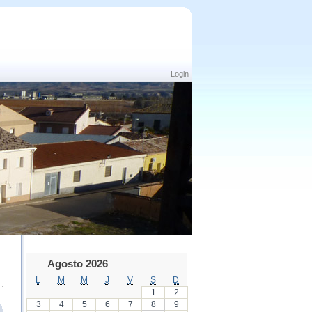
Login
Agosto 2026
L
M
M
J
V
S
D
1
2
3
4
5
6
7
8
9