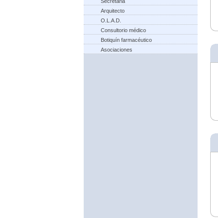
Secretaria
Arquitecto
O.L.A.D.
Consultorio médico
Botiquín farmacéutico
Asociaciones