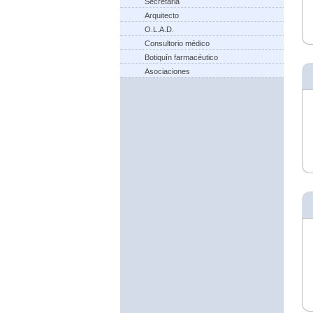
Secretaria
Arquitecto
O.L.A.D.
Consultorio médico
Botiquín farmacéutico
Asociaciones