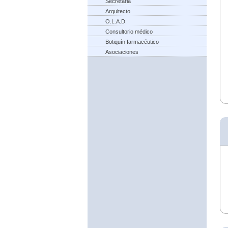
Secretaria
Arquitecto
O.L.A.D.
Consultorio médico
Botiquín farmacéutico
Asociaciones