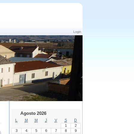
Login
Agosto 2026
L
M
M
J
V
S
D
1
2
3
4
5
6
7
8
9