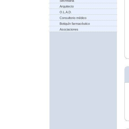
Secretaria
Arquitecto
O.L.A.D.
Consultorio médico
Botiquín farmacéutico
Asociaciones