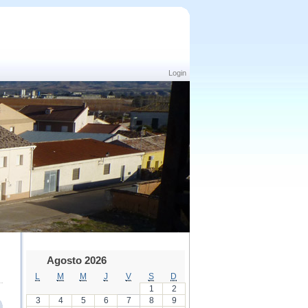
Login
Agosto 2026
L
M
M
J
V
S
D
1
2
3
4
5
6
7
8
9