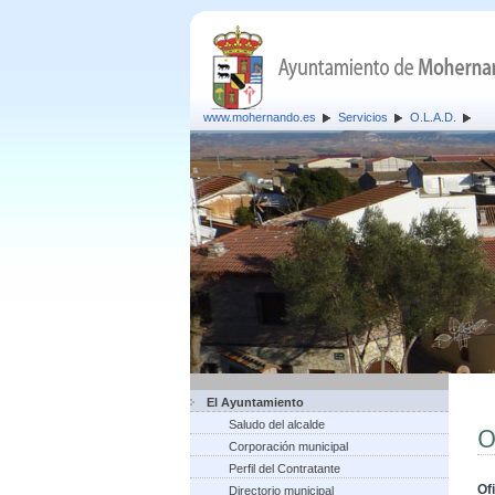
www.mohernando.es
Servicios
O.L.A.D.
El Ayuntamiento
Saludo del alcalde
O
Corporación municipal
Perfil del Contratante
Of
Directorio municipal