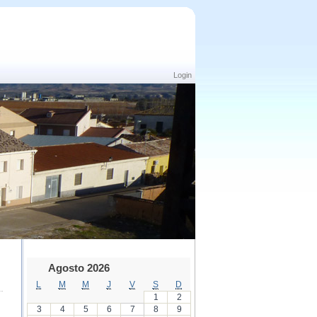
Login
Agosto 2026
L
M
M
J
V
S
D
1
2
3
4
5
6
7
8
9