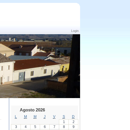
Login
Agosto 2026
L
M
M
J
V
S
D
1
2
3
4
5
6
7
8
9