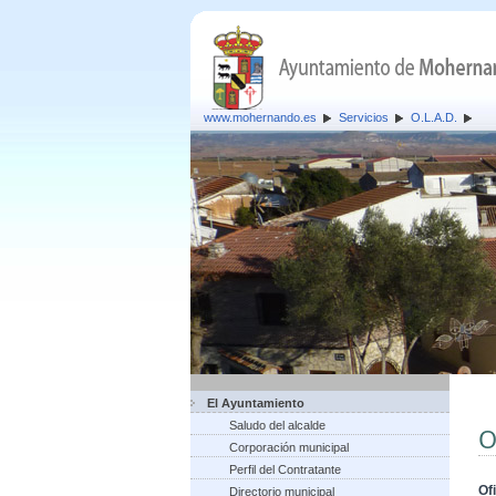
www.mohernando.es
Servicios
O.L.A.D.
El Ayuntamiento
Saludo del alcalde
O
Corporación municipal
Perfil del Contratante
Of
Directorio municipal