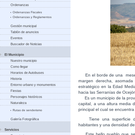
Ordenanzas
Ordenanzas Fiscales
Ordenanzas y Reglamentos
Gestión municipal
Tablón de anuncios
Eventos
Buscador de Noticias
El Municipio
Nuestro municipio
Como llegar
Horarios de Autobuses
En el borde de una meseta
Historia
margen derecha, asomada a
Entorno urbano y monumentos
estratégico en la Edad Medi
Fiestas
hacia las Serranías de Ocejón
Personajes históricos
Es un municipio de la provi
Naturaleza
capital, a una altura media
principal el cual se encuen
Rutas de senderismo
Tiene una superficie de
Galería Fotográfica
habitantes y una densidad de
Servicios
Este bello pueblo que se c