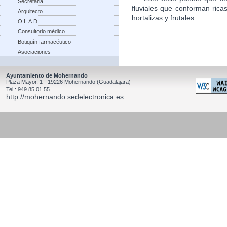
Secretaria
fluviales que conforman rica
Arquitecto
hortalizas y frutales.
O.L.A.D.
Consultorio médico
Botiquín farmacéutico
Asociaciones
Ayuntamiento de Mohernando
Plaza Mayor, 1 - 19226 Mohernando (Guadalajara)
Tel.: 949 85 01 55
http://mohernando.sedelectronica.es