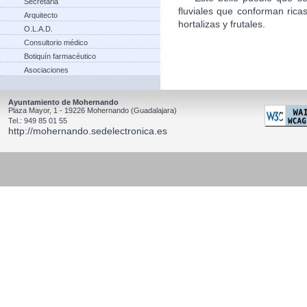
Secretaria
fluviales que conforman rica
Arquitecto
hortalizas y frutales.
O.L.A.D.
Consultorio médico
Botiquín farmacéutico
Asociaciones
Ayuntamiento de Mohernando
Plaza Mayor, 1 - 19226 Mohernando (Guadalajara)
Tel.: 949 85 01 55
http://mohernando.sedelectronica.es