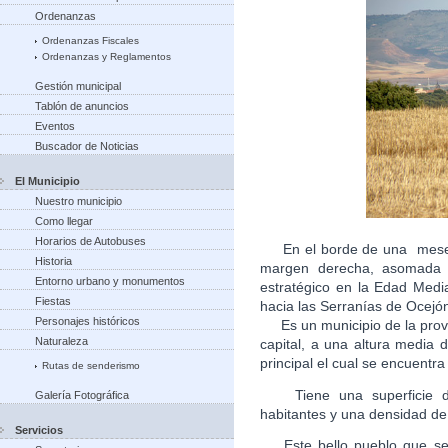
Ordenanzas
Ordenanzas Fiscales
Ordenanzas y Reglamentos
Gestión municipal
Tablón de anuncios
Eventos
Buscador de Noticias
El Municipio
Nuestro municipio
Como llegar
Horarios de Autobuses
En el borde de una meseta
Historia
margen derecha, asomada a
Entorno urbano y monumentos
estratégico en la Edad Medi
Fiestas
hacia las Serranías de Ocejón
Personajes históricos
Es un municipio de la provi
Naturaleza
capital, a una altura media
principal el cual se encuen
Rutas de senderismo
Tiene una superficie de
Galería Fotográfica
habitantes y una densidad de
Servicios
Este bello pueblo que se c