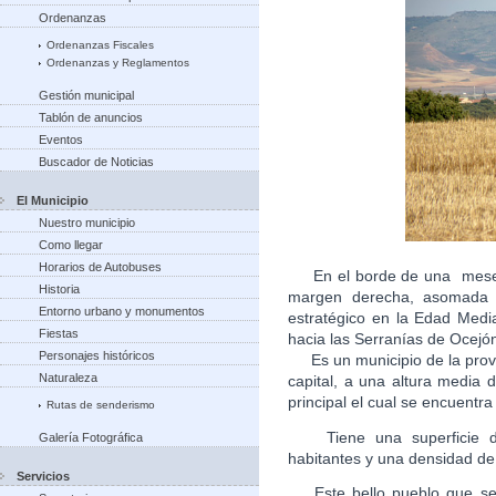
Ordenanzas
Ordenanzas Fiscales
Ordenanzas y Reglamentos
Gestión municipal
Tablón de anuncios
Eventos
Buscador de Noticias
El Municipio
Nuestro municipio
Como llegar
Horarios de Autobuses
En el borde de una meseta
Historia
margen derecha, asomada a
Entorno urbano y monumentos
estratégico en la Edad Medi
Fiestas
hacia las Serranías de Ocejón
Personajes históricos
Es un municipio de la provi
Naturaleza
capital, a una altura media
principal el cual se encuen
Rutas de senderismo
Tiene una superficie de
Galería Fotográfica
habitantes y una densidad de
Servicios
Este bello pueblo que se c