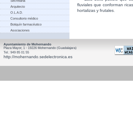
Secretaria
fluviales que conforman rica
Arquitecto
hortalizas y frutales.
O.L.A.D.
Consultorio médico
Botiquín farmacéutico
Asociaciones
Ayuntamiento de Mohernando
Plaza Mayor, 1 - 19226 Mohernando (Guadalajara)
Tel.: 949 85 01 55
http://mohernando.sedelectronica.es