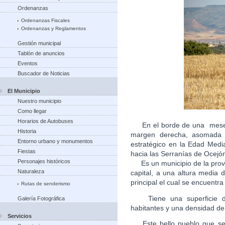
Ordenanzas
Ordenanzas Fiscales
Ordenanzas y Reglamentos
Gestión municipal
Tablón de anuncios
Eventos
Buscador de Noticias
El Municipio
Nuestro municipio
Como llegar
Horarios de Autobuses
En el borde de una meseta
Historia
margen derecha, asomada a
Entorno urbano y monumentos
estratégico en la Edad Medi
Fiestas
hacia las Serranías de Ocejón
Personajes históricos
Es un municipio de la provi
Naturaleza
capital, a una altura media
principal el cual se encuen
Rutas de senderismo
Tiene una superficie de
Galería Fotográfica
habitantes y una densidad de
Servicios
Este bello pueblo que se c