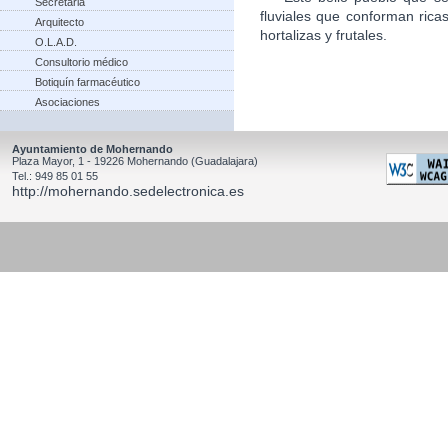
Secretaria
fluviales que conforman rica
Arquitecto
hortalizas y frutales.
O.L.A.D.
Consultorio médico
Botiquín farmacéutico
Asociaciones
Ayuntamiento de Mohernando
Plaza Mayor, 1 - 19226 Mohernando (Guadalajara)
Tel.: 949 85 01 55
http://mohernando.sedelectronica.es