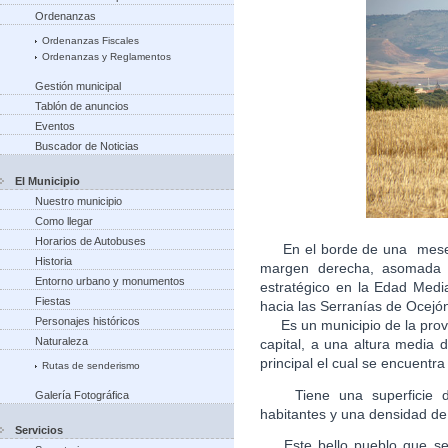
Ordenanzas
Ordenanzas Fiscales
Ordenanzas y Reglamentos
Gestión municipal
Tablón de anuncios
Eventos
Buscador de Noticias
El Municipio
Nuestro municipio
Como llegar
Horarios de Autobuses
En el borde de una meseta
Historia
margen derecha, asomada a
Entorno urbano y monumentos
estratégico en la Edad Medi
Fiestas
hacia las Serranías de Ocejón
Personajes históricos
Es un municipio de la provi
Naturaleza
capital, a una altura media
principal el cual se encuen
Rutas de senderismo
Tiene una superficie de
Galería Fotográfica
habitantes y una densidad de
Servicios
Este bello pueblo que se c