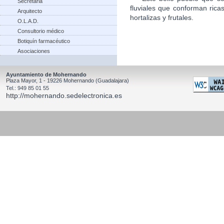
Secretaria
fluviales que conforman rica
Arquitecto
hortalizas y frutales.
O.L.A.D.
Consultorio médico
Botiquín farmacéutico
Asociaciones
Ayuntamiento de Mohernando
Plaza Mayor, 1 - 19226 Mohernando (Guadalajara)
Tel.: 949 85 01 55
http://mohernando.sedelectronica.es