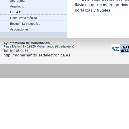
Secretaria
fluviales que conforman rica
Arquitecto
hortalizas y frutales.
O.L.A.D.
Consultorio médico
Botiquín farmacéutico
Asociaciones
Ayuntamiento de Mohernando
Plaza Mayor, 1 - 19226 Mohernando (Guadalajara)
Tel.: 949 85 01 55
http://mohernando.sedelectronica.es