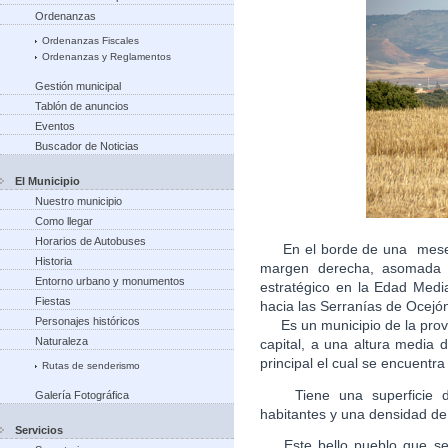
Ordenanzas
Ordenanzas Fiscales
Ordenanzas y Reglamentos
Gestión municipal
Tablón de anuncios
Eventos
Buscador de Noticias
El Municipio
Nuestro municipio
Como llegar
Horarios de Autobuses
En el borde de una meseta
Historia
margen derecha, asomada a
Entorno urbano y monumentos
estratégico en la Edad Medi
Fiestas
hacia las Serranías de Ocejón
Personajes históricos
Es un municipio de la provi
Naturaleza
capital, a una altura media
principal el cual se encuen
Rutas de senderismo
Tiene una superficie de
Galería Fotográfica
habitantes y una densidad de
Servicios
Este bello pueblo que se c