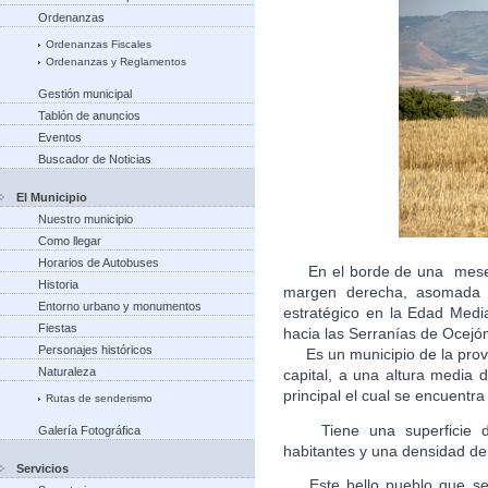
Ordenanzas
Ordenanzas Fiscales
Ordenanzas y Reglamentos
Gestión municipal
Tablón de anuncios
Eventos
Buscador de Noticias
El Municipio
Nuestro municipio
Como llegar
Horarios de Autobuses
En el borde de una meseta
Historia
margen derecha, asomada a
Entorno urbano y monumentos
estratégico en la Edad Medi
Fiestas
hacia las Serranías de Ocejón
Personajes históricos
Es un municipio de la provi
Naturaleza
capital, a una altura media
principal el cual se encuen
Rutas de senderismo
Tiene una superficie de
Galería Fotográfica
habitantes y una densidad de
Servicios
Este bello pueblo que se c