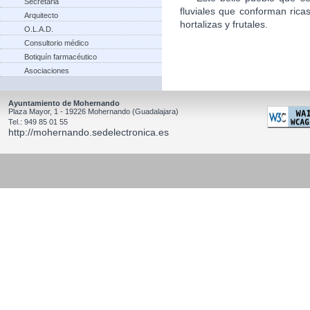
Secretaria
fluviales que conforman rica
Arquitecto
hortalizas y frutales.
O.L.A.D.
Consultorio médico
Botiquín farmacéutico
Asociaciones
Ayuntamiento de Mohernando
Plaza Mayor, 1 - 19226 Mohernando (Guadalajara)
Tel.: 949 85 01 55
http://mohernando.sedelectronica.es