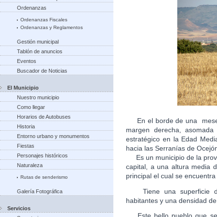
Ordenanzas
Ordenanzas Fiscales
Ordenanzas y Reglamentos
Gestión municipal
Tablón de anuncios
Eventos
Buscador de Noticias
El Municipio
Nuestro municipio
Como llegar
Horarios de Autobuses
En el borde de una meseta
Historia
margen derecha, asomada a
Entorno urbano y monumentos
estratégico en la Edad Medi
Fiestas
hacia las Serranías de Ocejón
Personajes históricos
Es un municipio de la provi
Naturaleza
capital, a una altura media
principal el cual se encuen
Rutas de senderismo
Tiene una superficie de
Galería Fotográfica
habitantes y una densidad de
Servicios
Este bello pueblo que se c