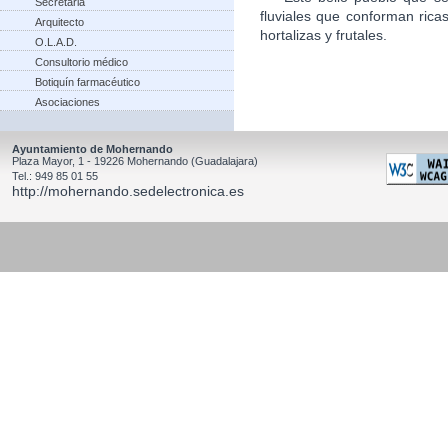
Secretaria
fluviales que conforman rica
Arquitecto
hortalizas y frutales.
O.L.A.D.
Consultorio médico
Botiquín farmacéutico
Asociaciones
Ayuntamiento de Mohernando
Plaza Mayor, 1 - 19226 Mohernando (Guadalajara)
Tel.: 949 85 01 55
http://mohernando.sedelectronica.es