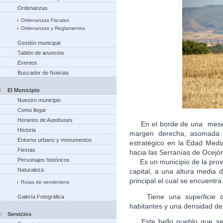
Ordenanzas
Ordenanzas Fiscales
Ordenanzas y Reglamentos
Gestión municipal
Tablón de anuncios
Eventos
Buscador de Noticias
El Municipio
Nuestro municipio
Como llegar
Horarios de Autobuses
En el borde de una meseta
Historia
margen derecha, asomada a
Entorno urbano y monumentos
estratégico en la Edad Medi
Fiestas
hacia las Serranías de Ocejón
Personajes históricos
Es un municipio de la provi
Naturaleza
capital, a una altura media
principal el cual se encuen
Rutas de senderismo
Tiene una superficie de
Galería Fotográfica
habitantes y una densidad de
Servicios
Este bello pueblo que se c