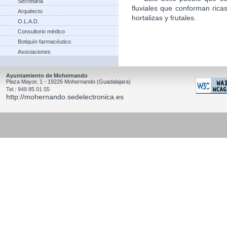
Secretaria
fluviales que conforman rica
Arquitecto
hortalizas y frutales.
O.L.A.D.
Consultorio médico
Botiquín farmacéutico
Asociaciones
Ayuntamiento de Mohernando
Plaza Mayor, 1 - 19226 Mohernando (Guadalajara)
Tel.: 949 85 01 55
http://mohernando.sedelectronica.es