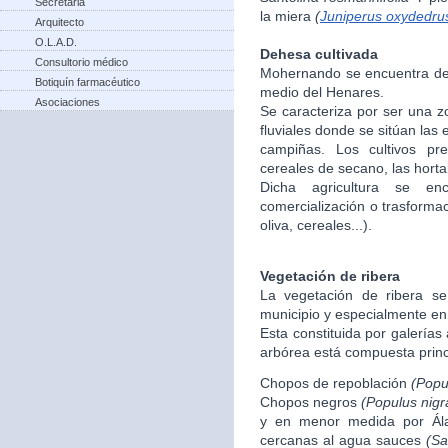
Secretaria
la miera
(
Juniperus oxydedru
Arquitecto
O.L.A.D.
Dehesa cultivada
Consultorio médico
Mohernando se encuentra den
Botiquín farmacéutico
medio del Henares.
Asociaciones
Se caracteriza por ser una 
fluviales donde se sitúan las
campiñas. Los cultivos p
cereales de secano, las hortali
Dicha agricultura se enc
comercialización o trasforma
oliva, cereales...).
Vegetación de ribera
La vegetación de ribera se
municipio y especialmente en
Esta constituida por galerías
arbórea está compuesta princ
Chopos de repoblación
(Popu
Chopos negros
(Populus nigr
y en menor medida por Á
cercanas al agua sauces
(Sa