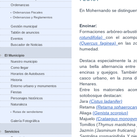
Ordenanzas
En Mohernando se distinguen 
Ordenanzas Fiscales
Ordenanzas y Reglamentos
Encinar:
Gestión municipal
Formaciones arbóreo-arbust
Tablón de anuncios
rotundifolia)
con el acompa
Eventos
(Quercus faginea)
en las z
Buscador de Noticias
humedad.
El Municipio
Destaca especialmente la z
Nuestro municipio
una bella alternancia entre
Como llegar
encinas y quejigos. Tambié
Horarios de Autobuses
casco urbano, en la zona de
Historia
Henares.
Entorno urbano y monumentos
Entre los matorrales ac
Fiestas
sotobosque destacan:
Personajes históricos
Jara
(Cistus ladanifer)
Naturaleza
Retama
(Retama sphaerocar
Rutas de senderismo
Aliaga
(
Genista scorpius)
Majuelo
(Crataegus monogyn
Galería Fotográfica
Tomillos (
Thymus mastichina 
Jazmín
(Jasminum fruticans)
Servicios
Santolina rosmarinifolia
Y pie